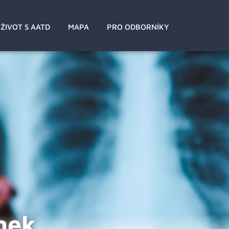
ŽIVOT S AATD
MAPA
PRO ODBORNÍKY
nek