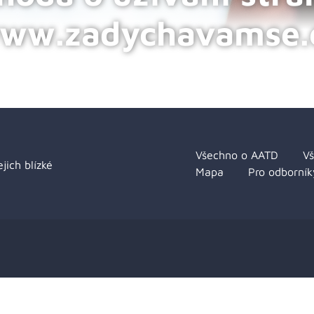
ww.zadychavamse.
Všechno o AATD
V
jich blízké
Mapa
Pro odborník