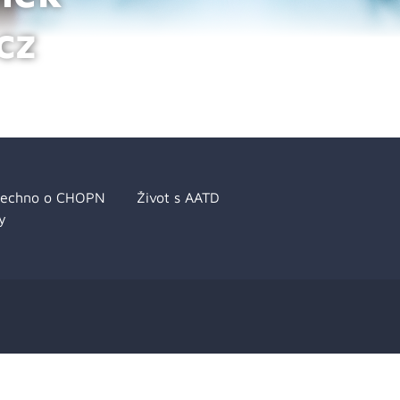
cz
šechno o CHOPN
Život s AATD
y