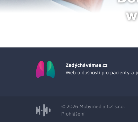
w
Zadýchávámse.cz
Web o dušnosti pro pacienty a je
© 2026 Mobymedia CZ s.r.o.
Prohlášení