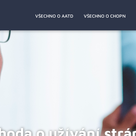
VŠECHNO O AATD
VŠECHNO O CHOPN
hoda o užívání strá