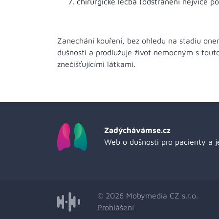
chirurgické léčba (odstranění nejvíce po
Zanechání kouření, bez ohledu na stadiu one
dušnosti a prodlužuje život nemocným s tout
znečišťujícími látkami.
Zadýchávámse.cz
Web o dušnosti pro pacienty a je
© 2026 Mobymedia CZ s.r.o.
Prohlášení