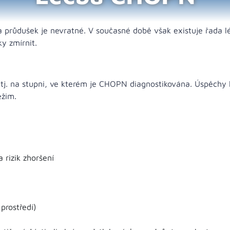
 a průdušek je nevratné. V současné době však existuje řada
y zmírnit.
tj. na stupni, ve kterém je CHOPN diagnostikována. Úspěchy l
žim.
 rizik zhoršení
prostředí)