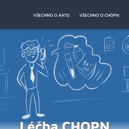
VŠECHNO O AATD
VŠECHNO O CHOPN
Léčba CHOPN