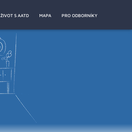
ŽIVOT S AATD
MAPA
PRO ODBORNÍKY