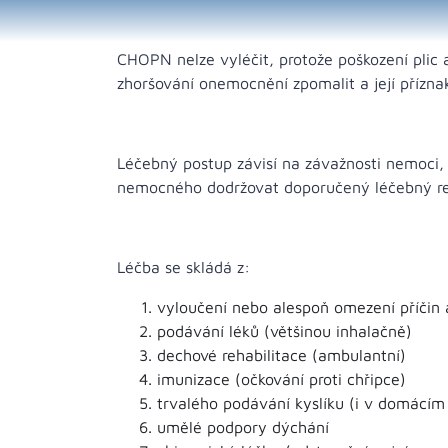
CHOPN nelze vyléčit, protože poškození plic
zhoršování onemocnění zpomalit a její příznak
Léčebný postup závisí na závažnosti nemoci, 
nemocného dodržovat doporučený léčebný re
Léčba se skládá z:
vyloučení nebo alespoň omezení příčin a
podávání léků (většinou inhalačně)
dechové rehabilitace (ambulantní)
imunizace (očkování proti chřipce)
trvalého podávání kyslíku (i v domácím 
umělé podpory dýchání