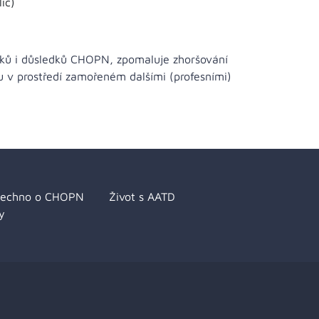
ic)
aků i důsledků CHOPN, zpomaluje zhoršování
 v prostředí zamořeném dalšími (profesními)
šechno o CHOPN
Život s AATD
y