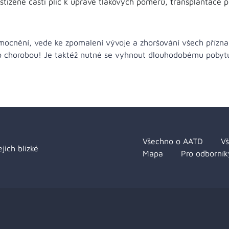
stižené části plic k úpravě tlakových poměrů, transplantace pl
mocnění, vede ke zpomalení vývoje a zhoršování všech přízn
o chorobou! Je taktéž nutné se vyhnout dlouhodobému pobytu
Všechno o AATD
V
jich blízké
Mapa
Pro odborník